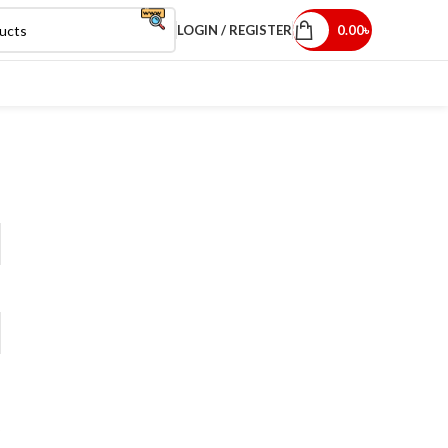
LOGIN / REGISTER
0.00
৳
?